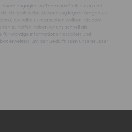
n einem engagierten Team aus Fachleuten und
 die die praktische Anwendung legaler Drogen zur
alen Gesundheit untersuchen wollten. Mit dem
eiten zu helfen, haben wir uns schnell als
 für wichtige Informationen etabliert und
ebot erweitert, um den Bedürfnissen unserer Leser