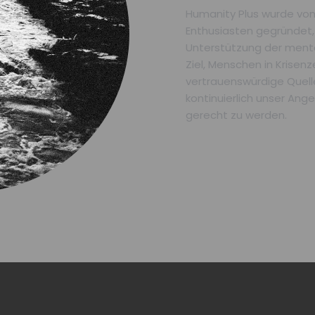
Humanity Plus wurde vo
Enthusiasten gegründet,
Unterstützung der ment
Ziel, Menschen in Krisenz
vertrauenswürdige Quelle
kontinuierlich unser Ang
gerecht zu werden.