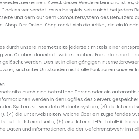
ite wiederzuerkennen. Zweck dieser Wiedererkennung ist es, 
die Cookies verwendet, muss beispielsweise nicht bei jedem B
netseite und dem auf dem Computersystem des Benutzers a
-Shop. Der Online-Shop merkt sich die Artikel, die ein Kunde
s durch unsere Internetseite jederzeit mittels einer entsp
g von Cookies dauerhaft widersprechen. Ferner können berei
löscht werden. Dies ist in allen gängigen Internetbrowsern
ser, sind unter Umständen nicht alle Funktionen unserer In
en
ternetseite durch eine betroffene Person oder ein automati
nformationen werden in den Logfiles des Servers gespeicher
nden System verwendete Betriebssystem, (3) die Internetse
r), (4) die Unterwebseiten, welche über ein zugreifendes S
fs auf die Internetseite, (6) eine Internet-Protokoll-Adresse
he Daten und Informationen, die der Gefahrenabwehr im Fall