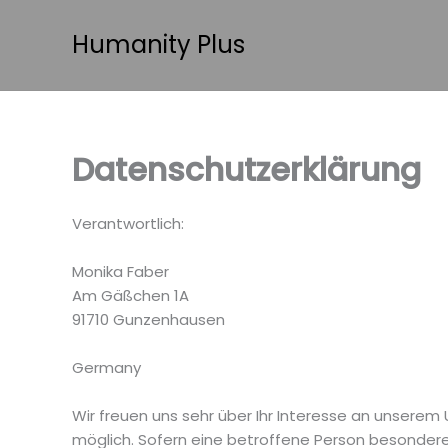
Zum
Inhalt
Humanity Plus
springen
Datenschutzerklärung
Verantwortlich:
Monika Faber
Am Gäßchen 1A
91710 Gunzenhausen
Germany
Wir freuen uns sehr über Ihr Interesse an unsere
möglich. Sofern eine betroffene Person besonder