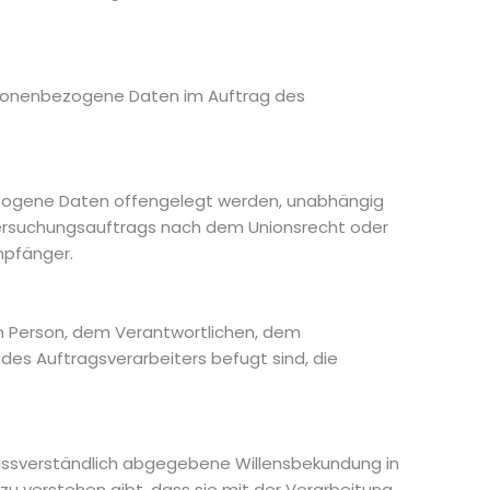
 personenbezogene Daten im Auftrag des
nbezogene Daten offengelegt werden, unabhängig
ntersuchungsauftrags nach dem Unionsrecht oder
mpfänger.
enen Person, dem Verantwortlichen, dem
des Auftragsverarbeiters befugt sind, die
unmissverständlich abgegebene Willensbekundung in
zu verstehen gibt, dass sie mit der Verarbeitung