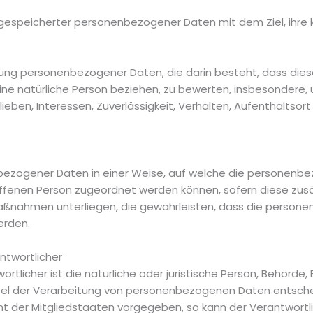
g gespeicherter personenbezogener Daten mit dem Ziel, ihre 
rbeitung personenbezogener Daten, die darin besteht, dass 
ne natürliche Person beziehen, zu bewerten, insbesondere, 
lieben, Interessen, Zuverlässigkeit, Verhalten, Aufenthaltso
bezogener Daten in einer Weise, auf welche die personenb
roffenen Person zugeordnet werden können, sofern diese zu
ßnahmen unterliegen, die gewährleisten, dass die personenb
erden.
ntwortlicher
tlicher ist die natürliche oder juristische Person, Behörde, E
l der Verarbeitung von personenbezogenen Daten entscheid
ht der Mitgliedstaaten vorgegeben, so kann der Verantwor