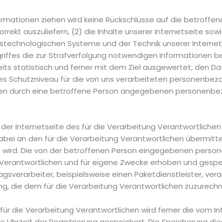
ormationen ziehen wird keine Rückschlüsse auf die betroffen
korrekt auszuliefern, (2) die Inhalte unserer Internetseite so
nstechnologischen Systeme und der Technik unserer Internet
riffes die zur Strafverfolgung notwendigen Informationen 
its statistisch und ferner mit dem Ziel ausgewertet, den D
les Schutzniveau für die von uns verarbeiteten personenbe
allen durch eine betroffene Person angegebenen personenb
auf der Internetseite des für die Verarbeitung Verantwortli
i an den für die Verarbeitung Verantwortlichen übermittelt
t wird. Die von der betroffenen Person eingegebenen perso
Verantwortlichen und für eigene Zwecke erhoben und gespeic
gsverarbeiter, beispielsweise einen Paketdienstleister, ve
ng, die dem für die Verarbeitung Verantwortlichen zuzurechne
 für die Verarbeitung Verantwortlichen wird ferner die vom I
Uhrzeit der Registrierung gespeichert. Die Speicherung die