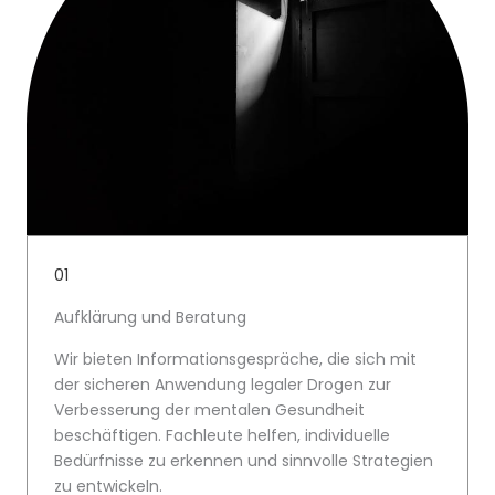
01
Aufklärung und Beratung
Wir bieten Informationsgespräche, die sich mit
der sicheren Anwendung legaler Drogen zur
Verbesserung der mentalen Gesundheit
beschäftigen. Fachleute helfen, individuelle
Bedürfnisse zu erkennen und sinnvolle Strategien
zu entwickeln.