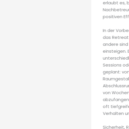
erlaubt es, 
Nachbetreu
positiven Ef
In der Vorb
das Retreat
andere sind
einsteigen. 
unterschied
Sessions ode
geplant: von
Raumgestaltu
Abschlussru
von Wochen
abzufangen u
oft tiefgrei
Verhalten u
Sicherheit, 