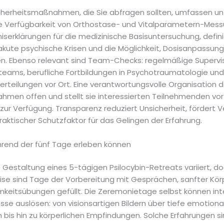
cherheitsmaßnahmen, die Sie abfragen sollten, umfassen un
 Verfügbarkeit von Orthostase- und Vitalparametern-Mess
iserklärungen für die medizinische Basisuntersuchung, defin
 akute psychische Krisen und die Möglichkeit, Dosisanpassun
. Ebenso relevant sind Team-Checks: regelmäßige Supervi
teams, berufliche Fortbildungen in Psychotraumatologie und 
verteilungen vor Ort. Eine verantwortungsvolle Organisation
hmen offen und stellt sie interessierten Teilnehmenden vor
ur Verfügung. Transparenz reduziert Unsicherheit, fördert 
praktischer Schutzfaktor für das Gelingen der Erfahrung.
rend der fünf Tage erleben können
 Gestaltung eines 5-tägigen Psilocybin-Retreats variiert, d
ise sind Tage der Vorbereitung mit Gesprächen, sanfter Kör
keitsübungen gefüllt. Die Zeremonietage selbst können int
sse auslösen: von visionsartigen Bildern über tiefe emotiona
 bis hin zu körperlichen Empfindungen. Solche Erfahrungen si