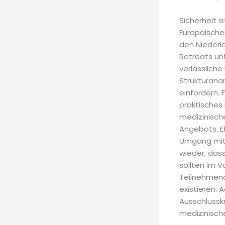
Sicherheit i
Europäische
den Niederla
Retreats un
verlässliche
Strukturana
einfordern. 
praktisches 
medizinisch
Angebots. Eb
Umgang mit 
wieder, das
sollten im V
Teilnehmend
existieren.
Ausschlusskr
medizinischen