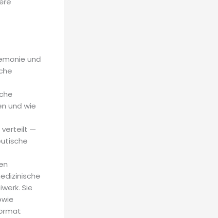
ere
remonie und
sche
lche
en und wie
verteilt —
eutische
en
edizinische
iwerk. Sie
owie
Format