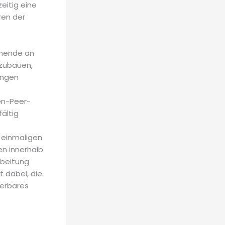
zeitig eine
ren der
hmende an
fzubauen,
ungen
en-Peer-
ältig
r einmaligen
n innerhalb
beitung
t dabei, die
derbares