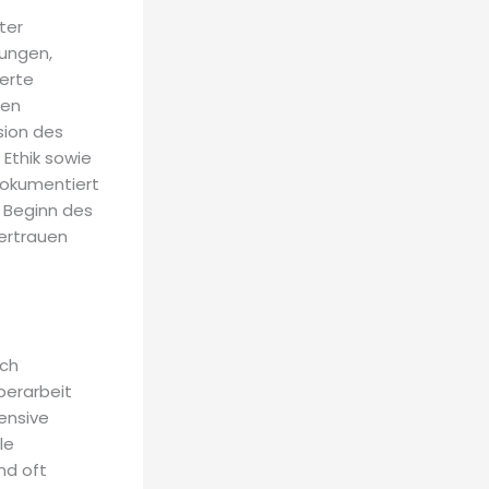
ter
ungen,
ierte
gen
sion des
Ethik sowie
 dokumentiert
 Beginn des
Vertrauen
och
perarbeit
ensive
le
nd oft