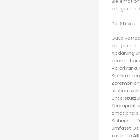
Sie emotion
Integration
Die Struktur
Gute Retrea
Integration
Abklärung un
Informatione
Vorerkranku
Sie Ihre Um
Zeremonienp
stehen siche
Unterstützun
Therapeuten
emotionale 
Sicherheit. 
umfasst Ges
konkrete All