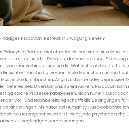
-tägiges Psilocybin-Retreat in Erwägung ziehen?
s Psilocybin-Retreat bietet mehr als nur einen einzelnen, int
ist ein strukturierter Rahmen, der Vorbereitung, Erfahrung 
iteinander verbindet und so die Wahrscheinlichkeit erhöht, 
Einsichten nachhaltig werden. Viele Menschen suchen heu
 Muster zu durchbrechen, Angstzustände oder depressive
der tieferes Selbstverständnis zu entwickeln. Psilocybin kann
etting solche Prozesse katalysieren, doch nur ein durchdac
hender Vor- und Nachbereitung schafft die Bedingungen für 
e Veränderungen. Als Autor bei Humanity Plus beobachte ich,
zbasierte Herangehensweise ist: nicht jede psychedelische 
atisch zu langfristigen Verbesserungen.