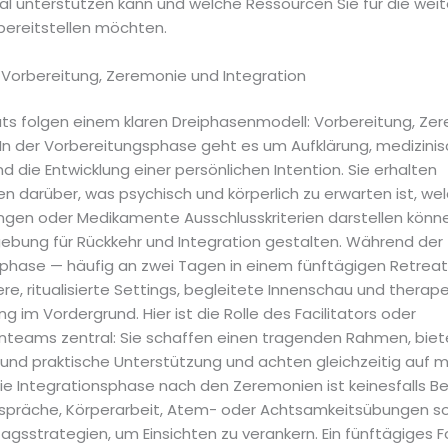
al unterstützen kann und welche Ressourcen Sie für die weit
 bereitstellen möchten.
: Vorbereitung, Zeremonie und Integration
ts folgen einem klaren Dreiphasenmodell: Vorbereitung, Ze
. In der Vorbereitungsphase geht es um Aufklärung, medizini
d die Entwicklung einer persönlichen Intention. Sie erhalten
n darüber, was psychisch und körperlich zu erwarten ist, we
ngen oder Medikamente Ausschlusskriterien darstellen könn
gebung für Rückkehr und Integration gestalten. Während der
hase — häufig an zwei Tagen in einem fünftägigen Retreat 
re, ritualisierte Settings, begleitete Innenschau und therap
g im Vordergrund. Hier ist die Rolle des Facilitators oder
teams zentral: Sie schaffen einen tragenden Rahmen, biet
und praktische Unterstützung und achten gleichzeitig auf m
Die Integrationsphase nach den Zeremonien ist keinesfalls Be
präche, Körperarbeit, Atem- oder Achtsamkeitsübungen s
tagsstrategien, um Einsichten zu verankern. Ein fünftägiges 