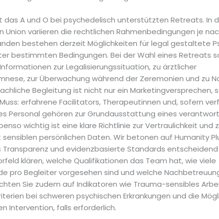
st das A und O bei psychedelisch unterstützten Retreats. In 
n Union variieren die rechtlichen Rahmenbedingungen je nach
nden bestehen derzeit Möglichkeiten für legal gestaltete Ps
ter bestimmten Bedingungen. Bei der Wahl eines Retreats so
 Informationen zur Legalisierungssituation, zu ärztlicher
mnese, zur Überwachung während der Zeremonien und zu No
Fachliche Begleitung ist nicht nur ein Marketingversprechen, 
Muss: erfahrene Facilitators, Therapeutinnen und, sofern ver
es Personal gehören zur Grundausstattung eines verantwor
enso wichtig ist eine klare Richtlinie zur Vertraulichkeit und
sensiblen persönlichen Daten. Wir betonen auf Humanity P
s Transparenz und evidenzbasierte Standards entscheidend s
orfeld klären, welche Qualifikationen das Team hat, wie viele
e pro Begleiter vorgesehen sind und welche Nachbetreuu
 Achten Sie zudem auf Indikatoren wie Trauma-sensibles Arbe
iterien bei schweren psychischen Erkrankungen und die Mögli
 Intervention, falls erforderlich.