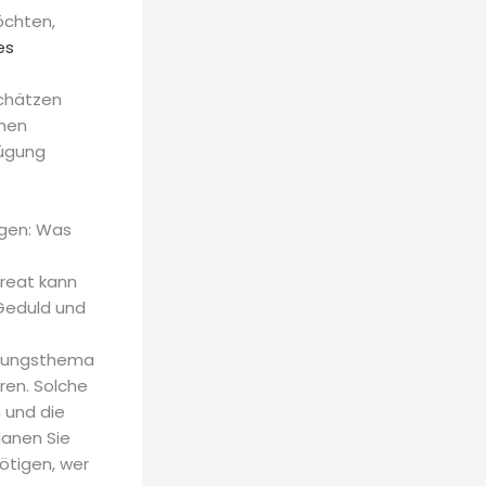
öchten,
es
schätzen
chen
ügung
agen: Was
reat kann
 Geduld und
ehungsthema
ren. Solche
n und die
lanen Sie
nötigen, wer