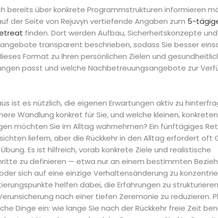
ch bereits über konkrete Programmstrukturen informieren m
auf der Seite von Rejuvyn vertiefende Angaben zum
5-tägig
Retreat
finden. Dort werden Aufbau, Sicherheitskonzepte und
sangebote transparent beschrieben, sodass Sie besser ein
dieses Format zu Ihren persönlichen Zielen und gesundheitli
ungen passt und welche Nachbetreuungsangebote zur Verf
us ist es nützlich, die eigenen Erwartungen aktiv zu hinterfr
nere Wandlung konkret für Sie, und welche kleinen, konkreten
en möchten Sie im Alltag wahrnehmen? Ein fünftägiges Ret
nsichten liefern, aber die Rückkehr in den Alltag erfordert oft
Übung. Es ist hilfreich, vorab konkrete Ziele und realistische
ritte zu definieren — etwa nur an einem bestimmten Bezi
oder sich auf eine einzige Verhaltensänderung zu konzentrie
tierungspunkte helfen dabei, die Erfahrungen zu strukturiere
Verunsicherung nach einer tiefen Zeremonie zu reduzieren. P
che Dinge ein: wie lange Sie nach der Rückkehr freie Zeit be