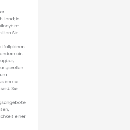
der
 Land; in
ilocybin-
llten Sie
tfallplänen
sondern ein
fügbar,
tungsvollen
 zum
lus immer
ind: Sie
ngsangebote
iten,
chkeit einer