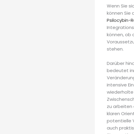
Wenn Sie si
können Sie 
Psilocybin-
Integration
können, ob 
Voraussetz
stehen.
Darüber hina
bedeutet in
Veränderung
intensive Ei
wiederholte 
Zwischensch
zu arbeiten 
klaren Orien
potentielle 
auch praktis