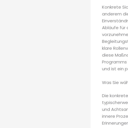
Konkrete Si
anderem die
Einverständn
Abläufe für
vorzunehmen
Begleitungs
klare Rollen
diese Maßna
Programms z
und ist ein 
Was Sie wäh
Die konkrete
typischerwe
und Achtsam
innere Proze
Erinnerungen