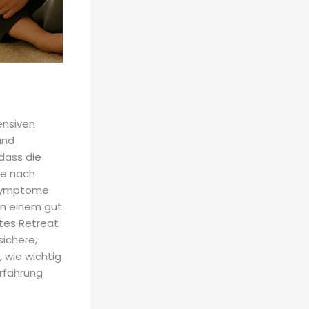
ensiven
und
dass die
te nach
 Symptome
 in einem gut
htes Retreat
sichere,
 wie wichtig
Erfahrung