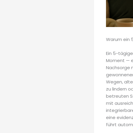
Warum ein 5
Ein 5-tägige
Moment — es 
Nachsorge m
gewonnenen 
Wegen, alte
zu lindern o
betreuten S
mit ausreic
integrierbar
eine eviden
führt autom