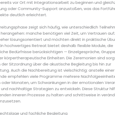
bereits vor Ort mit Integrationsarbeit zu beginnen und gleich
ung oder Community-Support anzustoßen, was das Fortfüh
fekte deutlich erleichtert.
ereitungsphase zeigt sich häufig, wie unterschiedlich Teilne
 herangehen: manche benötigen viel Zeit, um Vertrauen au
 eher lösungsorientiert und möchten direkt in praktische Üb
Ein hochwertiges Retreat bietet deshalb flexible Module, die
liche Bedürfnisse berücksichtigen — Einzelgespräche, Grupp
r körpertherapeutische Einheiten. Die Zeremonien sind sorgf
 der Sitzordnung über die akustische Begleitung bis hin zur
ng. Auch die Nachbereitung ist vielschichtig: anstelle eine
nde empfehlen viele Programme mehrere Nachfolgeeinheite
 oder Monaten, um Schwankungen in der emotionalen Verar
nd nachhaltige Strategien zu entwickeln. Diese Struktur hilf
fenden inneren Prozesse zu halten und schrittweise in verän
mzusetzen.
Rechtslage und fachliche Begleitung